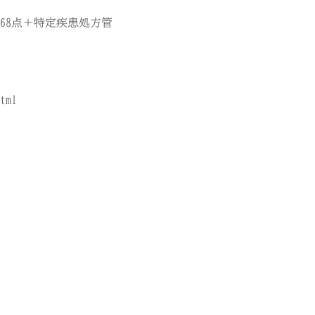
料68点＋特定疾患処方管
tml