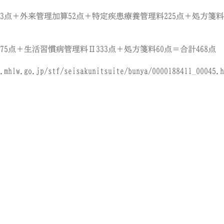
診料73点＋外来管理加算52点＋特定疾患療養管理料225点＋処方箋
診料75点＋生活習慣病管理料Ⅱ333点＋処方箋料60点＝合計468点
.mhlw.go.jp/stf/seisakunitsuite/bunya/0000188411_00045.h