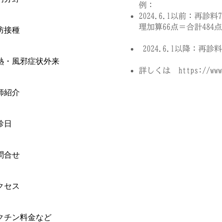
例：
2024.6.1以前：再
理加算66点＝合計484点
防接種
2024.6.1以降：再
熱・風邪症状外来
詳しくは
https://www
師紹介
診日
問合せ
クセス
クチン料金など