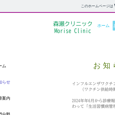
このホームページは
森瀬クリニック
ホーム
Morise Clinic
お 知 
ーム
知らせ
インフルエンザワクチン
（ワクチン供給時期
療案内
2024年年6月から診
わって「生活習慣病管
門分野